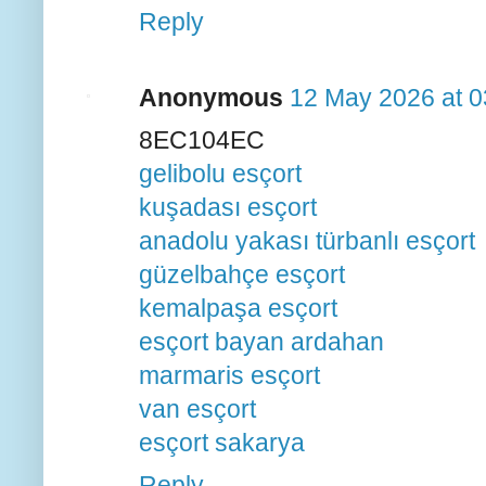
Reply
Anonymous
12 May 2026 at 0
8EC104EC
gelibolu esçort
kuşadası esçort
anadolu yakası türbanlı esçort
güzelbahçe esçort
kemalpaşa esçort
esçort bayan ardahan
marmaris esçort
van esçort
esçort sakarya
Reply